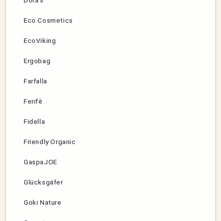
Dora’s
Eco Cosmetics
EcoViking
Ergobag
Farfalla
Ferifè
Fidella
Friendly Organic
GaspaJOE
Glücksgäfer
Goki Nature