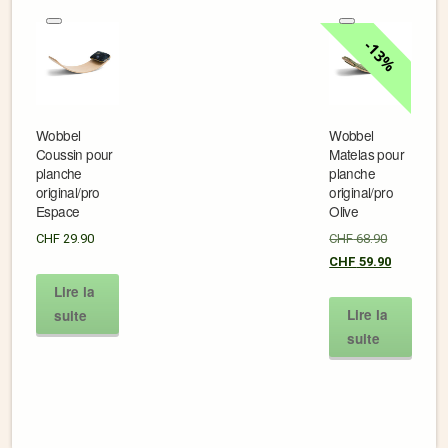
13%
Wobbel
Wobbel
Coussin pour
Matelas pour
planche
planche
original/pro
original/pro
Espace
Olive
CHF
29.90
CHF
68.90
CHF
59.90
Lire la
Lire la
suite
suite