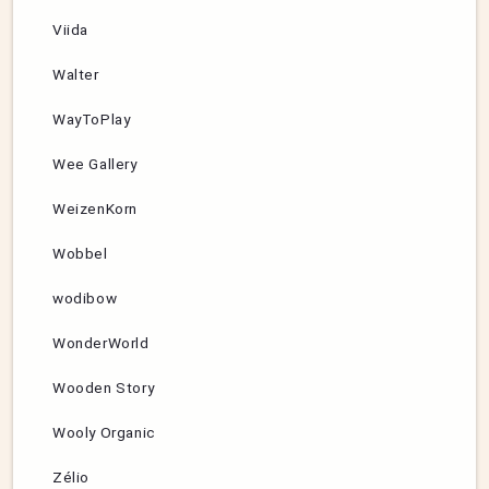
Viida
Walter
WayToPlay
Wee Gallery
WeizenKorn
Wobbel
wodibow
WonderWorld
Wooden Story
Wooly Organic
Zélio