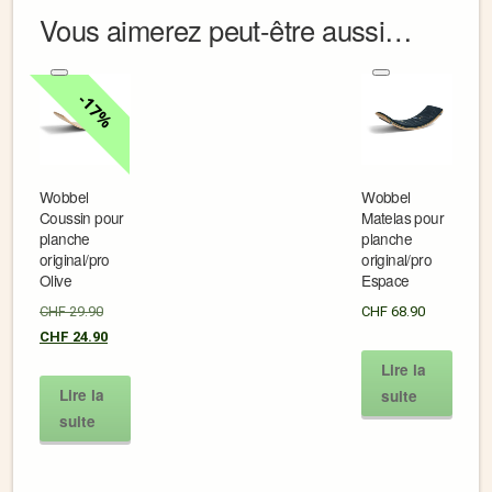
Vous aimerez peut-être aussi…
17%
Wobbel
Wobbel
Coussin pour
Matelas pour
planche
planche
original/pro
original/pro
Olive
Espace
CHF
29.90
CHF
68.90
CHF
24.90
Lire la
Lire la
suite
suite