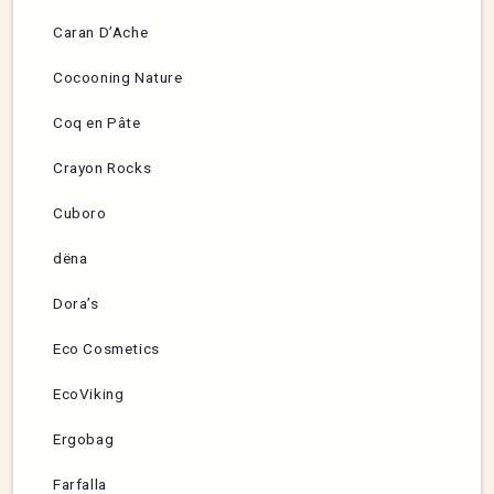
Caran D’Ache
Cocooning Nature
Coq en Pâte
Crayon Rocks
Cuboro
dëna
Dora’s
Eco Cosmetics
EcoViking
Ergobag
Farfalla