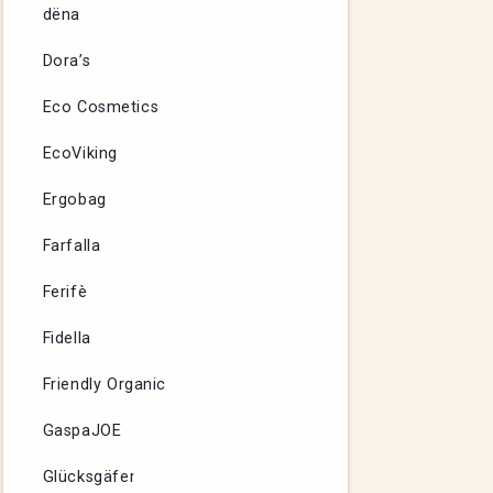
dëna
Dora’s
Eco Cosmetics
EcoViking
Ergobag
Farfalla
Ferifè
Fidella
Friendly Organic
GaspaJOE
Glücksgäfer