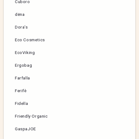
Cuboro
dëna
Dora’s
Eco Cosmetics
EcoViking
Ergobag
Farfalla
Ferifè
Fidella
Friendly Organic
GaspaJOE