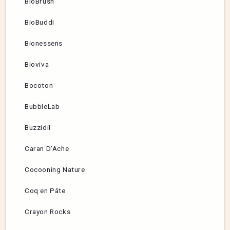
BioBrush
BioBuddi
Bionessens
Bioviva
Bocoton
BubbleLab
Buzzidil
Caran D’Ache
Cocooning Nature
Coq en Pâte
Crayon Rocks