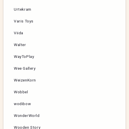
Urtekram
Varis Toys
Viida
Walter
WayToPlay
Wee Gallery
WeizenKorn
Wobbel
wodibow
WonderWorld
Wooden Story