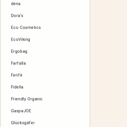
dëna
Dora’s
Eco Cosmetics
EcoViking
Ergobag
Farfalla
Ferifè
Fidella
Friendly Organic
GaspaJOE
Glücksgäfer