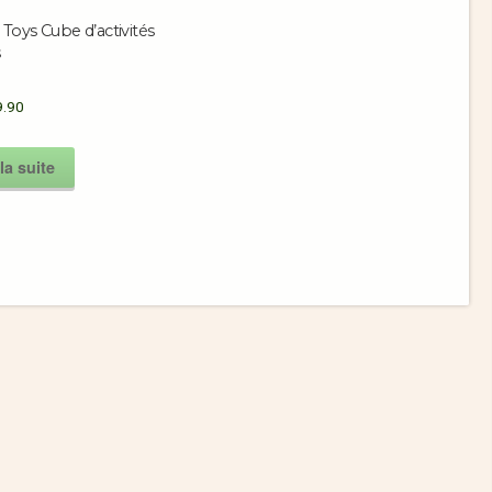
oys Cube d’activités
s
.90
la suite