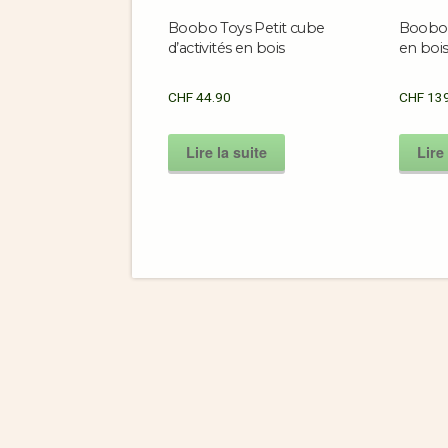
Boobo Toys Petit cube
Boobo T
d’activités en bois
en boi
CHF
44.90
CHF
139
Lire la suite
Lire 