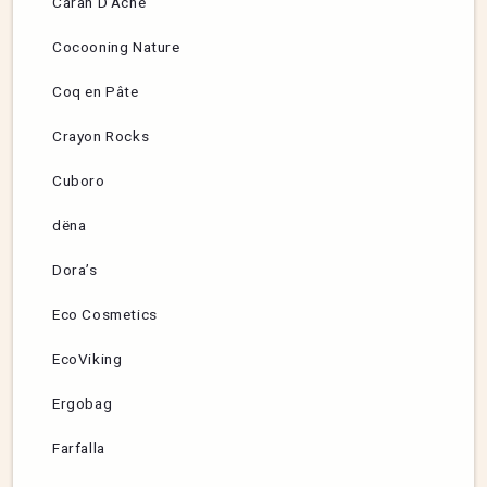
Caran D’Ache
Cocooning Nature
Coq en Pâte
Crayon Rocks
Cuboro
dëna
Dora’s
Eco Cosmetics
EcoViking
Ergobag
Farfalla