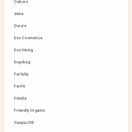
Cuboro
dëna
Dora’s
Eco Cosmetics
EcoViking
Ergobag
Farfalla
Ferifè
Fidella
Friendly Organic
GaspaJOE