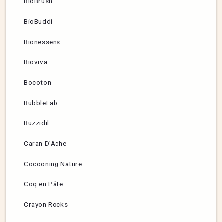
BioBrush
BioBuddi
Bionessens
Bioviva
Bocoton
BubbleLab
Buzzidil
Caran D’Ache
Cocooning Nature
Coq en Pâte
Crayon Rocks