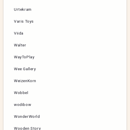
Urtekram
Varis Toys
Viida
Walter
WayToPlay
Wee Gallery
WeizenKorn
Wobbel
wodibow
WonderWorld
Wooden Story