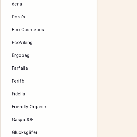
dëna
Dora’s
Eco Cosmetics
EcoViking
Ergobag
Farfalla
Ferifè
Fidella
Friendly Organic
GaspaJOE
Glücksgäfer