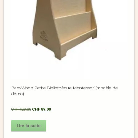
BabyWood Petite Bibliothèque Montessori (modèle de
démo)
CHF
129.00
CHF
89.00
Lire la suite