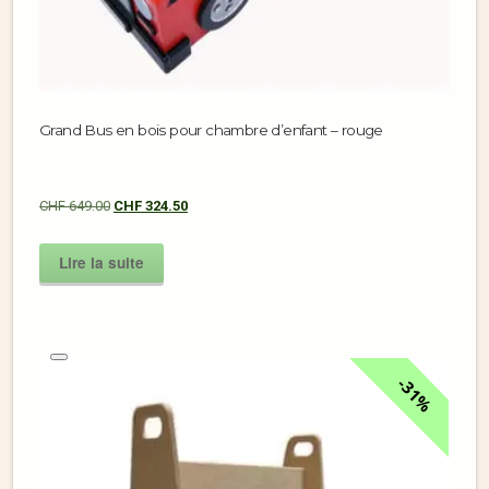
Grand Bus en bois pour chambre d’enfant – rouge
CHF
649.00
CHF
324.50
Lire la suite
31%