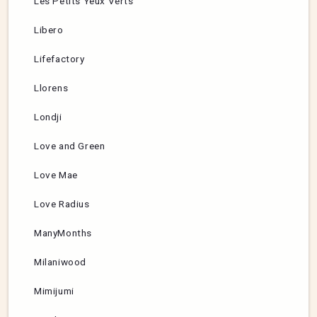
Les Petits Yeux Verts
Libero
Lifefactory
Llorens
Londji
Love and Green
Love Mae
Love Radius
ManyMonths
Milaniwood
Mimijumi