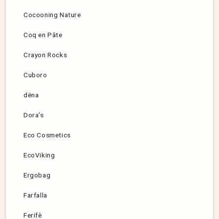
Cocooning Nature
Coq en Pâte
Crayon Rocks
Cuboro
dëna
Dora’s
Eco Cosmetics
EcoViking
Ergobag
Farfalla
Ferifè