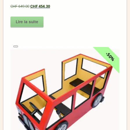
CHF
649.00
CHF
454.30
Lire la suite
50%