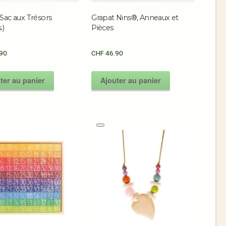
Sac aux Trésors
Grapat Nins®, Anneaux et
.)
Pièces
90
CHF
46.90
ter au panier
Ajouter au panier