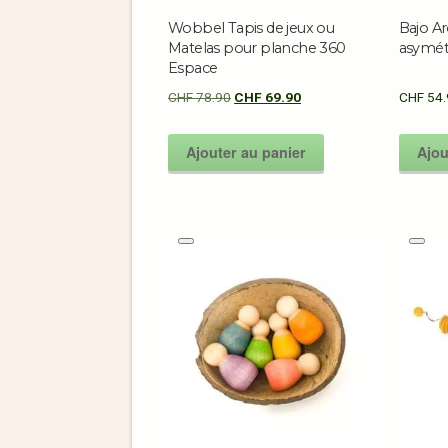
Wobbel Tapis de jeux ou
Bajo Ar
Matelas pour planche 360
asymétr
Espace
CHF
78.90
CHF
69.90
CHF
54.
Ajouter au panier
Ajou