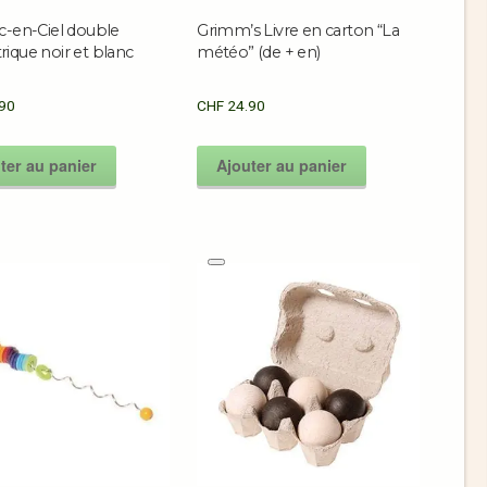
c-en-Ciel double
Grimm’s Livre en carton “La
ique noir et blanc
météo” (de + en)
90
CHF
24.90
ter au panier
Ajouter au panier