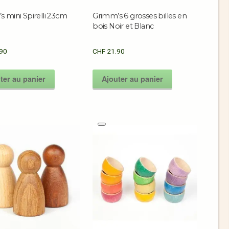
 mini Spirelli 23cm
Grimm’s 6 grosses billes en
bois Noir et Blanc
90
CHF
21.90
ter au panier
Ajouter au panier