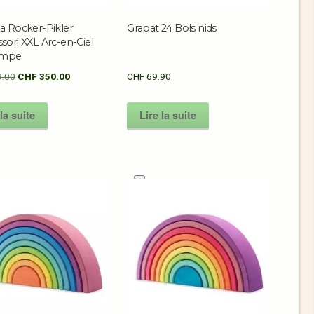
a Rocker-Pikler
Grapat 24 Bols nids
ori XXL Arc-en-Ciel
ampe
.00
CHF
350.00
CHF
69.90
la suite
Lire la suite