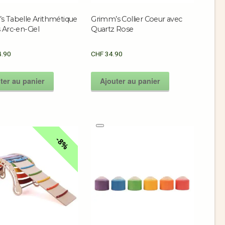
s Tabelle Arithmétique
Grimm’s Collier Coeur avec
 Arc-en-Ciel
Quartz Rose
.90
CHF
34.90
ter au panier
Ajouter au panier
8%