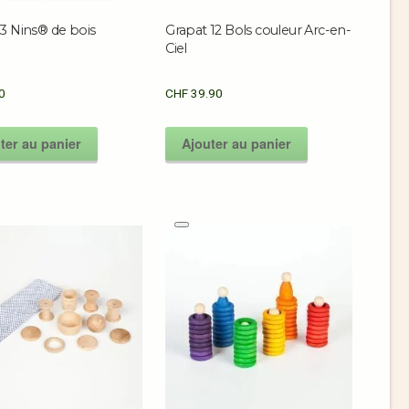
3 Nins® de bois
Grapat 12 Bols couleur Arc-en-
Ciel
0
CHF
39.90
ter au panier
Ajouter au panier