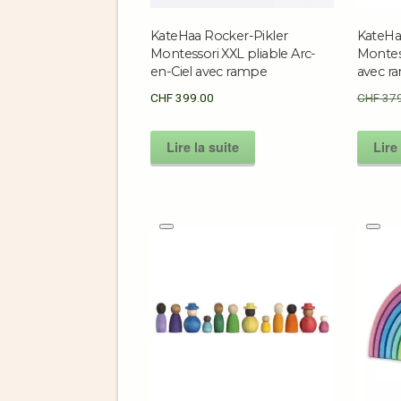
KateHaa Rocker-Pikler
KateHa
Montessori XXL pliable Arc-
Montess
en-Ciel avec rampe
avec r
CHF
399.00
CHF
379
Lire la suite
Lire 