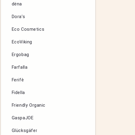
dëna
Dora’s
Eco Cosmetics
EcoViking
Ergobag
Farfalla
Ferifè
Fidella
Friendly Organic
GaspaJOE
Glücksgäfer