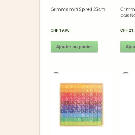
Grimm’s mini Spirelli 23cm
Grimm’s
bois No
CHF
19.90
CHF
21.
Ajouter au panier
Ajou