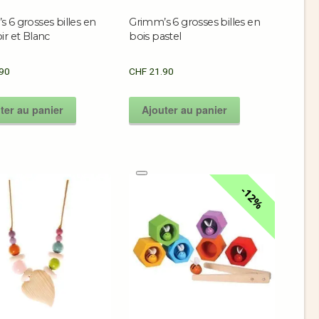
 6 grosses billes en
Grimm’s 6 grosses billes en
ir et Blanc
bois pastel
90
CHF
21.90
ter au panier
Ajouter au panier
12%