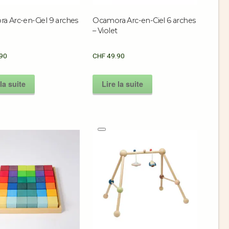
a Arc-en-Ciel 9 arches
Ocamora Arc-en-Ciel 6 arches
e
– Violet
90
CHF
49.90
la suite
Lire la suite