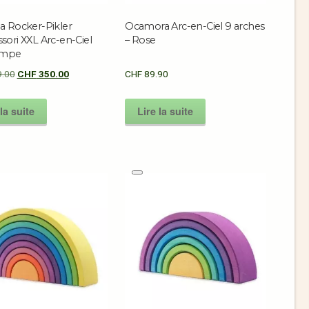
a Rocker-Pikler
Ocamora Arc-en-Ciel 9 arches
ori XXL Arc-en-Ciel
– Rose
ampe
.00
CHF
350.00
CHF
89.90
la suite
Lire la suite