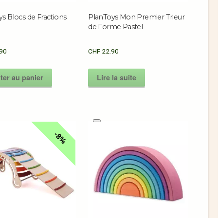
s Blocs de Fractions
PlanToys Mon Premier Trieur
de Forme Pastel
90
CHF
22.90
ter au panier
Lire la suite
8%