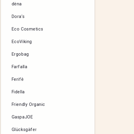
dëna
Dora’s
Eco Cosmetics
EcoViking
Ergobag
Farfalla
Ferifè
Fidella
Friendly Organic
GaspaJOE
Glücksgäfer