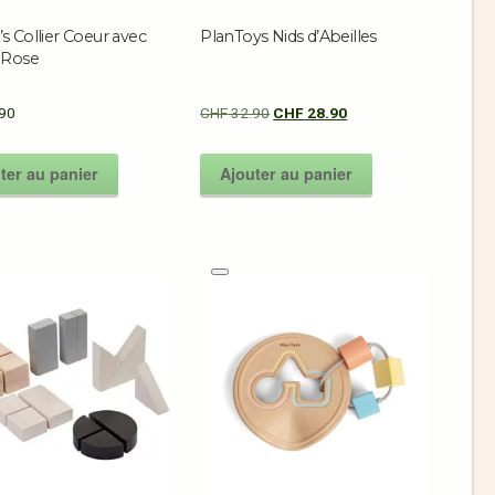
 Collier Coeur avec
PlanToys Nids d’Abeilles
 Rose
90
CHF
32.90
CHF
28.90
ter au panier
Ajouter au panier