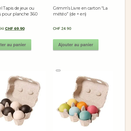
 Tapis de jeux ou
Grimm’s Livre en carton “La
s pour planche 360
météo” (de + en)
e
90
CHF
69.90
CHF
24.90
ter au panier
Ajouter au panier