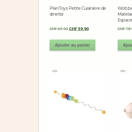
PlanToys Petite Cuisinière de
Wobbel
dinette
Matela
Espac
CHF
69.90
CHF
59.90
CHF
78.
Ajouter au panier
Ajou