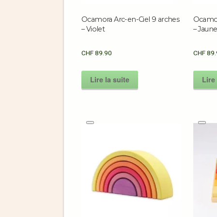
Ocamora Arc-en-Ciel 9 arches
Ocamor
– Violet
– Jaun
CHF
89.90
CHF
89.
Lire la suite
Lire 