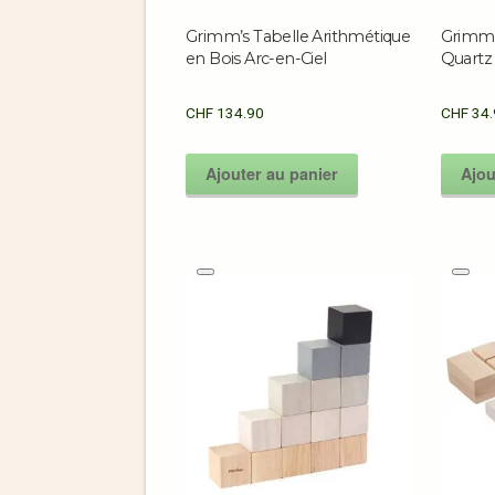
Grimm’s Tabelle Arithmétique
Grimm’s
en Bois Arc-en-Ciel
Quartz
CHF
134.90
CHF
34.
Ajouter au panier
Ajou