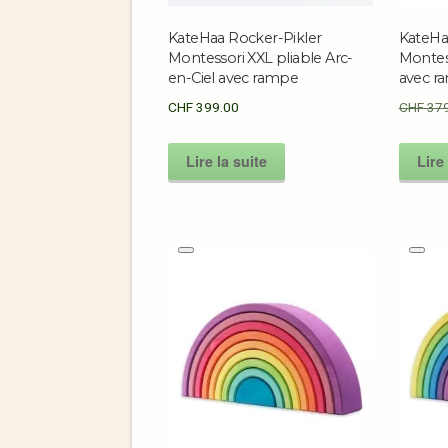
KateHaa Rocker-Pikler
KateHa
Montessori XXL pliable Arc-
Montess
en-Ciel avec rampe
avec r
CHF
399.00
CHF
379
Lire la suite
Lire 