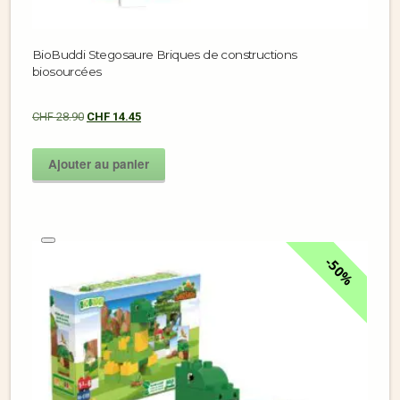
BioBuddi Stegosaure Briques de constructions
biosourcées
CHF
28.90
CHF
14.45
Ajouter au panier
50%