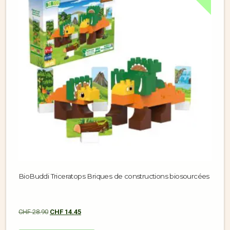
BioBuddi Triceratops Briques de constructions biosourcées
CHF
28.90
CHF
14.45