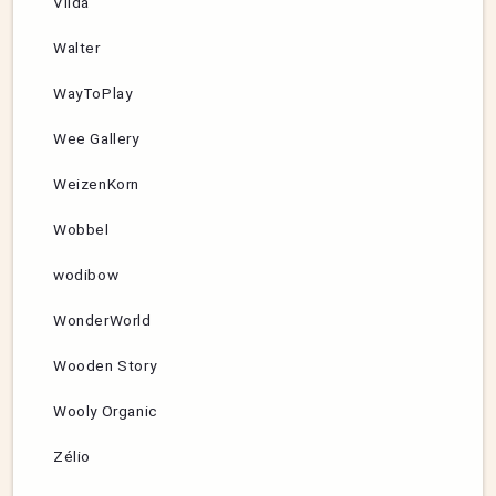
Viida
Walter
WayToPlay
Wee Gallery
WeizenKorn
Wobbel
wodibow
WonderWorld
Wooden Story
Wooly Organic
Zélio