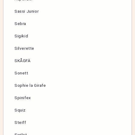
Sassi Junior
Sebra
Sigikid
Silverette
SKÅGFÄ
Sonett
Sophie la Girafe
Spinifex
Squiz
Steiff
Swilet