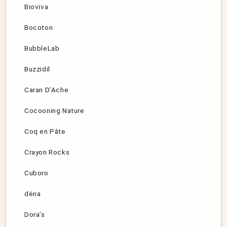
Bioviva
Bocoton
BubbleLab
Buzzidil
Caran D’Ache
Cocooning Nature
Coq en Pâte
Crayon Rocks
Cuboro
dëna
Dora’s