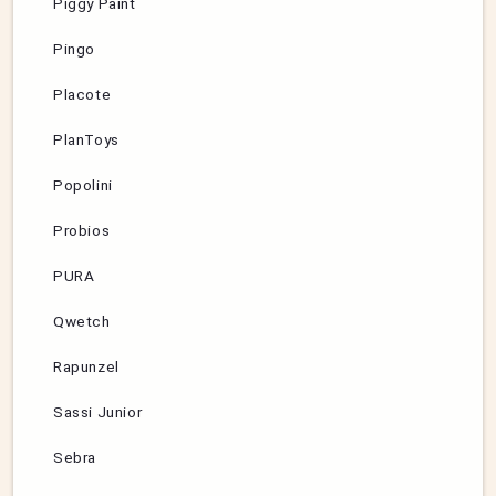
Piggy Paint
Pingo
Placote
PlanToys
Popolini
Probios
PURA
Qwetch
Rapunzel
Sassi Junior
Sebra