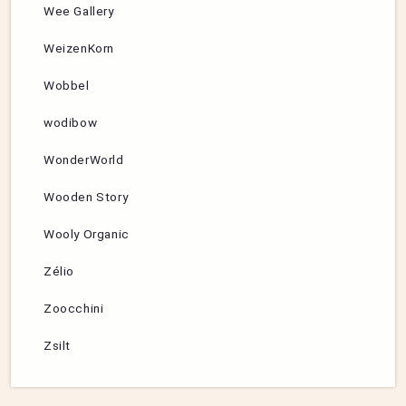
Wee Gallery
WeizenKorn
Wobbel
wodibow
WonderWorld
Wooden Story
Wooly Organic
Zélio
Zoocchini
Zsilt