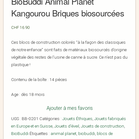
BioBuddi Animal Planet
Kangourou Briques biosourcées
CHF
16.90
Ces blocs de construction colorés “à la façon des classiques
de notre enfance” sont faits de matériaux biosourcés d’origine
végétale des restes de l’usine de canne à sucre. Ce n’est pas du
plastique !
Contenu de la boîte : 14 pièces
Age : dès 18 mois
Ajouter à mes favoris
UGS :
BB-0201
Catégories :
Jouets Éthiques
,
Jouets fabriqués
en Europe et en Suisse
,
Jouets d'éveil
,
Jouets de construction
,
BioBuddi
Étiquettes :
animal planet
,
biobuddi
,
blocs de