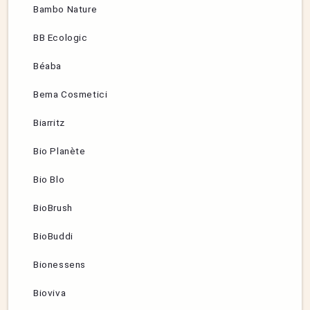
Bambo Nature
BB Ecologic
Béaba
Bema Cosmetici
Biarritz
Bio Planète
Bio Blo
BioBrush
BioBuddi
Bionessens
Bioviva