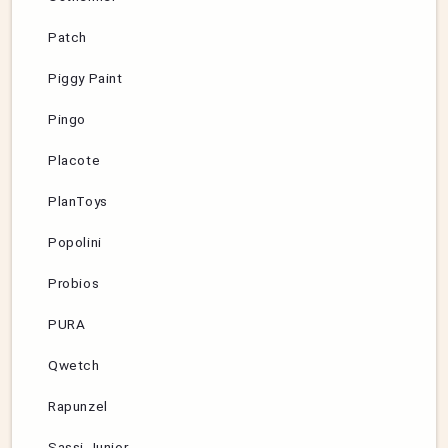
Patch
Piggy Paint
Pingo
Placote
PlanToys
Popolini
Probios
PURA
Qwetch
Rapunzel
Sassi Junior