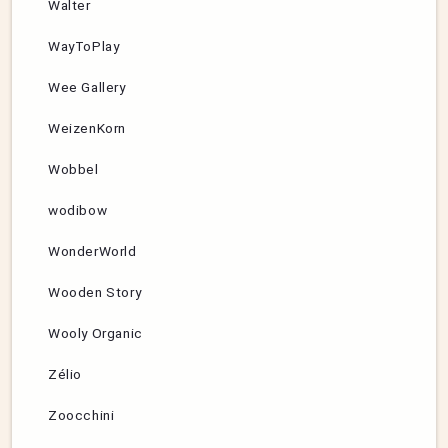
Walter
WayToPlay
Wee Gallery
WeizenKorn
Wobbel
wodibow
WonderWorld
Wooden Story
Wooly Organic
Zélio
Zoocchini