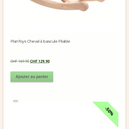
PlanToys Cheval à bascule Pliable
CHF
169.90
CHF
129.90
Ajouter au panier
50%