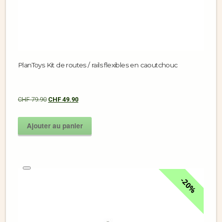
PlanToys Kit de routes / rails flexibles en caoutchouc
CHF
79.90
CHF
49.90
Ajouter au panier
20%