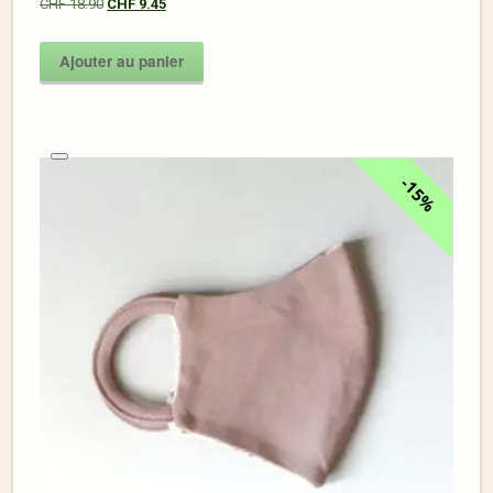
CHF
18.90
CHF
9.45
Ajouter au panier
15%