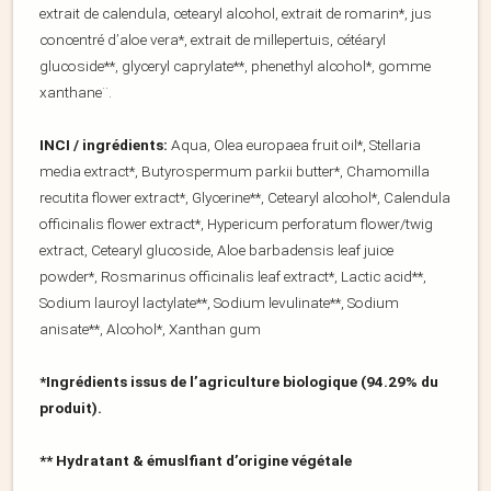
extrait de calendula, cetearyl alcohol, extrait de romarin*, jus
concentré d’aloe vera*, extrait de millepertuis, cétéaryl
glucoside**, glyceryl caprylate**, phenethyl alcohol*, gomme
xanthane¨.
INCI / ingrédients:
Aqua, Olea europaea fruit oil*, Stellaria
media extract*, Butyrospermum parkii butter*, Chamomilla
recutita flower extract*, Glycerine**, Cetearyl alcohol*, Calendula
officinalis flower extract*, Hypericum perforatum flower/twig
extract, Cetearyl glucoside, Aloe barbadensis leaf juice
powder*, Rosmarinus officinalis leaf extract*, Lactic acid**,
Sodium lauroyl lactylate**, Sodium levulinate**, Sodium
anisate**, Alcohol*, Xanthan gum
*Ingrédients issus de l’agriculture biologique (94.29% du
produit).
** Hydratant & émuslfiant d’origine végétale