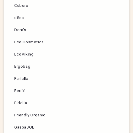
Cuboro
dëna
Dora’s
Eco Cosmetics
EcoViking
Ergobag
Farfalla
Ferifè
Fidella
Friendly Organic
GaspaJOE