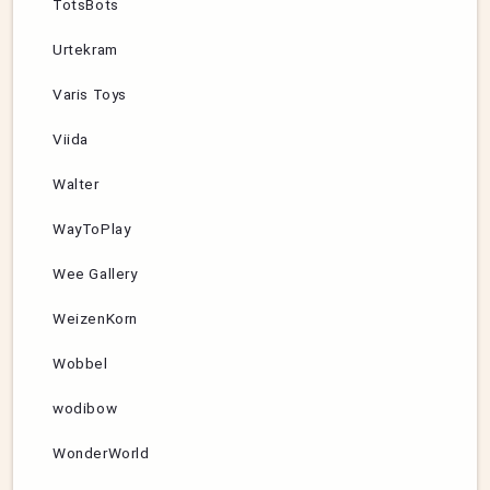
TotsBots
Urtekram
Varis Toys
Viida
Walter
WayToPlay
Wee Gallery
WeizenKorn
Wobbel
wodibow
WonderWorld