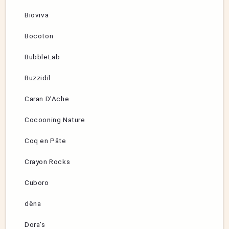
Bioviva
Bocoton
BubbleLab
Buzzidil
Caran D’Ache
Cocooning Nature
Coq en Pâte
Crayon Rocks
Cuboro
dëna
Dora’s