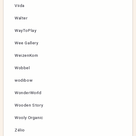
Viida
Walter
WayToPlay
Wee Gallery
WeizenKorn
Wobbel
wodibow
WonderWorld
Wooden Story
Wooly Organic
Zélio