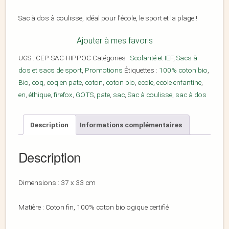
Sac à dos à coulisse, idéal pour l’école, le sport et la plage !
Ajouter à mes favoris
UGS :
CEP-SAC-HIPPOC
Catégories :
Scolarité et IEF
,
Sacs à
dos et sacs de sport
,
Promotions
Étiquettes :
100% coton bio
,
Bio
,
coq
,
coq en pate
,
coton
,
coton bio
,
ecole
,
ecole enfantine
,
en
,
éthique
,
firefox
,
GOTS
,
pate
,
sac
,
Sac à coulisse
,
sac à dos
Description
Informations complémentaires
Description
Dimensions : 37 x 33 cm
Matière : Coton fin, 100% coton biologique certifié