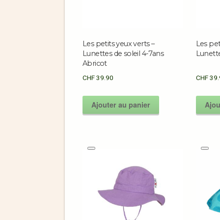
Les petits yeux verts –
Les pet
Lunettes de soleil 4-7ans
Lunette
Abricot
CHF
39.90
CHF
39.
Ajouter au panier
Ajou