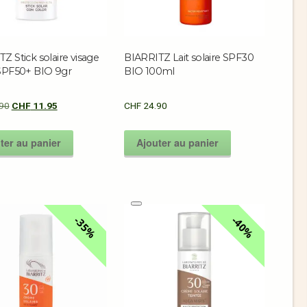
Z Stick solaire visage
BIARRITZ Lait solaire SPF30
 SPF50+ BIO 9gr
BIO 100ml
90
CHF
11.95
CHF
24.90
ter au panier
Ajouter au panier
35%
40%