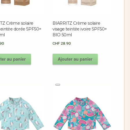
TZ Crème solaire
BIARRITZ Crème solaire
 teintée dorée SPF50+
visage teintée ivoire SPF50+
0ml
BIO 50ml
90
CHF
28.90
ter au panier
Ajouter au panier