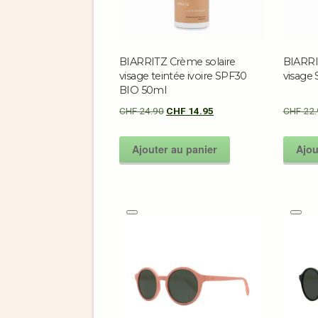
BIARRITZ Crème solaire
BIARRI
visage teintée ivoire SPF30
visage
BIO 50ml
CHF
24.90
CHF
14.95
CHF
22.
Ajouter au panier
Ajou