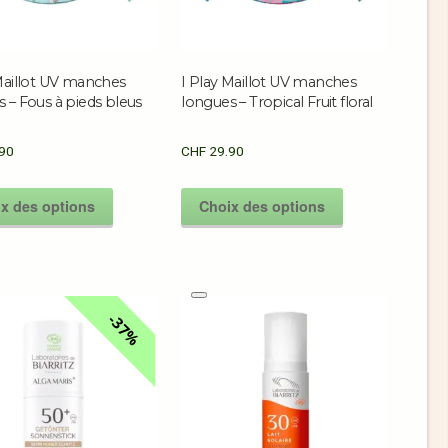
Maillot UV manches
I Play Maillot UV manches
 – Fous à pieds bleus
longues – Tropical Fruit floral
90
CHF
29.90
x des options
Choix des options
37%