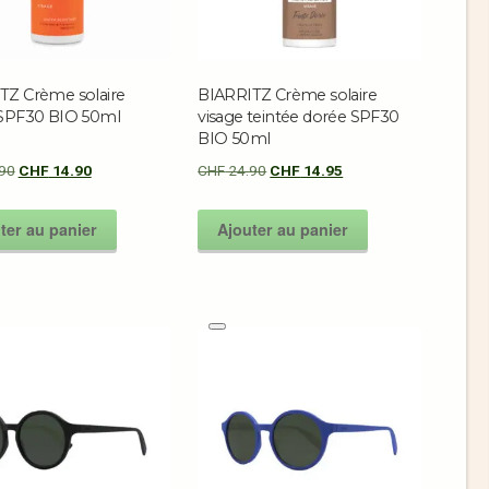
TZ Crème solaire
BIARRITZ Crème solaire
 SPF30 BIO 50ml
visage teintée dorée SPF30
BIO 50ml
90
CHF
14.90
CHF
24.90
CHF
14.95
ter au panier
Ajouter au panier