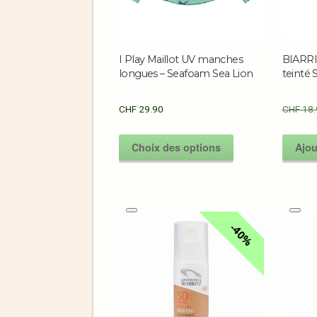
I Play Maillot UV manches
BIARRIT
longues – Seafoam Sea Lion
teinté
CHF
29.90
CHF
18.
Choix des options
Ajou
40%