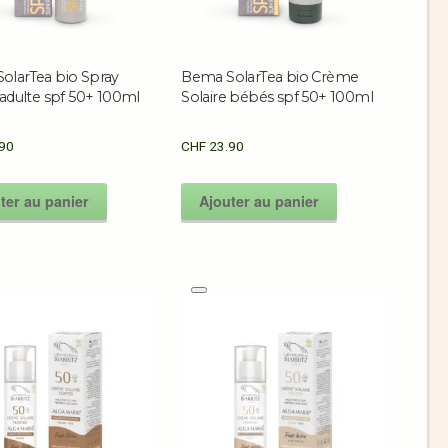
olarTea bio Spray
Bema SolarTea bio Crème
 adulte spf 50+ 100ml
Solaire bébés spf 50+ 100ml
90
CHF
23.90
ter au panier
Ajouter au panier