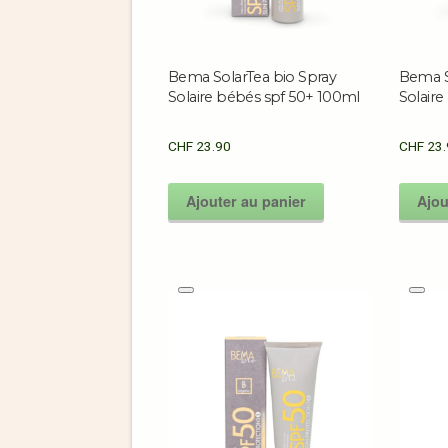
Bema SolarTea bio Spray
Bema S
Solaire bébés spf 50+ 100ml
Solaire
CHF
23.90
CHF
23.
Ajouter au panier
Ajou