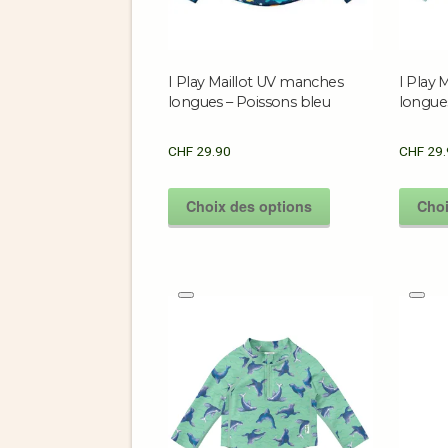
I Play Maillot UV manches
I Play 
longues – Poissons bleu
longues
CHF
29.90
CHF
29.
Choix des options
Choi