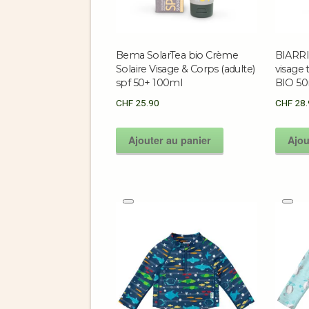
Bema SolarTea bio Crème
BIARRI
Solaire Visage & Corps (adulte)
visage
spf 50+ 100ml
BIO 5
CHF
25.90
CHF
28.
Ajouter au panier
Ajou