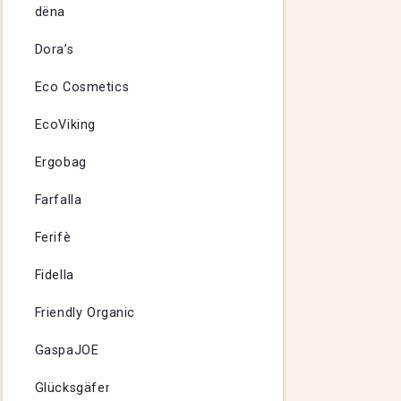
dëna
Dora’s
Eco Cosmetics
EcoViking
Ergobag
Farfalla
Ferifè
Fidella
Friendly Organic
GaspaJOE
Glücksgäfer