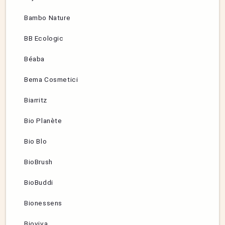
Bambo Nature
BB Ecologic
Béaba
Bema Cosmetici
Biarritz
Bio Planète
Bio Blo
BioBrush
BioBuddi
Bionessens
Bioviva