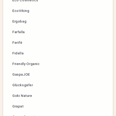
Eco Cosmetics
EcoViking
Ergobag
Farfalla
Ferifè
Fidella
Friendly Organic
GaspaJOE
Glücksgäfer
Goki Nature
Grapat