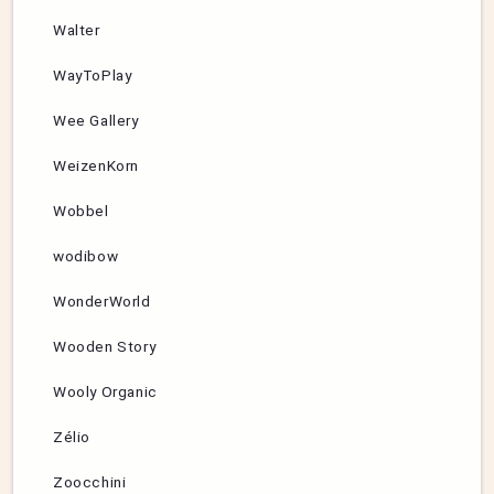
Walter
WayToPlay
Wee Gallery
WeizenKorn
Wobbel
wodibow
WonderWorld
Wooden Story
Wooly Organic
Zélio
Zoocchini