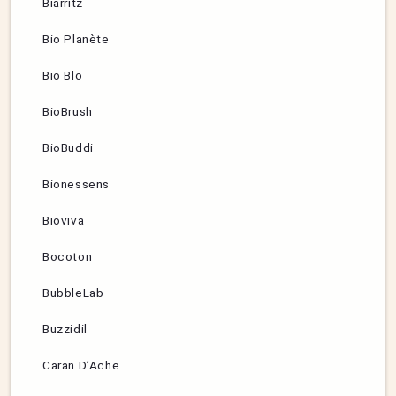
Biarritz
Bio Planète
Bio Blo
BioBrush
BioBuddi
Bionessens
Bioviva
Bocoton
BubbleLab
Buzzidil
Caran D’Ache