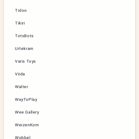
Tidoo
Tikiri
TotsBots
Urtekram
Varis Toys
Viida
Walter
WayToPlay
Wee Gallery
WeizenKorn
Wobbel