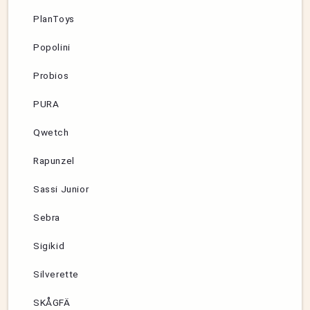
PlanToys
Popolini
Probios
PURA
Qwetch
Rapunzel
Sassi Junior
Sebra
Sigikid
Silverette
SKÅGFÄ