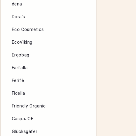
dëna
Dora’s
Eco Cosmetics
EcoViking
Ergobag
Farfalla
Ferifè
Fidella
Friendly Organic
GaspaJOE
Glücksgäfer