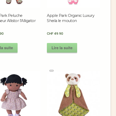
Park Peluche
Apple Park Organic Luxury
ur Allistor l’Alligator
Sheila le mouton
90
CHF
49.90
la suite
Lire la suite