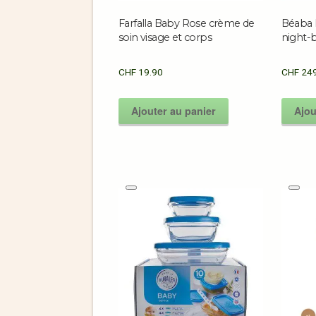
Farfalla Baby Rose crème de
Béaba
soin visage et corps
night-b
CHF
19.90
CHF
249
Ajouter au panier
Ajou