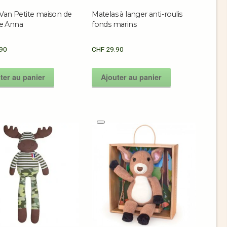
 Van Petite maison de
Matelas à langer anti-roulis
e Anna
fonds marins
90
CHF
29.90
ter au panier
Ajouter au panier