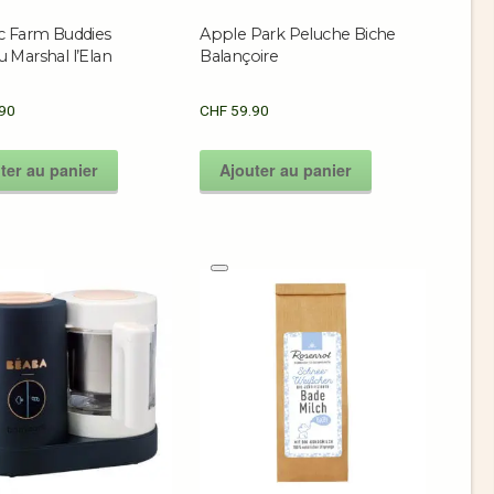
c Farm Buddies
Apple Park Peluche Biche
 Marshal l’Elan
Balançoire
90
CHF
59.90
ter au panier
Ajouter au panier