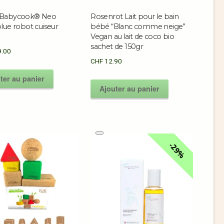
 Babycook® Neo
Rosenrot Lait pour le bain
lue robot cuiseur
bébé “Blanc comme neige”
Vegan au lait de coco bio
sachet de 150gr
.00
CHF
12.90
ter au panier
Ajouter au panier
29%