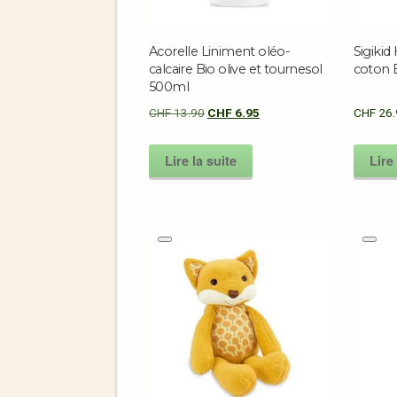
Acorelle Liniment oléo-
Sigikid
calcaire Bio olive et tournesol
coton 
500ml
CHF
13.90
CHF
6.95
CHF
26.
Lire la suite
Lire 