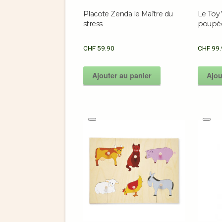
Placote Zenda le Maître du
Le Toy
stress
poupé
CHF
59.90
CHF
99.
Ajouter au panier
Ajou