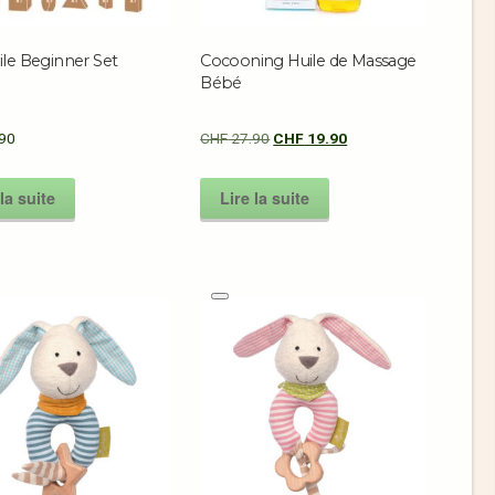
ile Beginner Set
Cocooning Huile de Massage
Bébé
90
CHF
27.90
CHF
19.90
la suite
Lire la suite