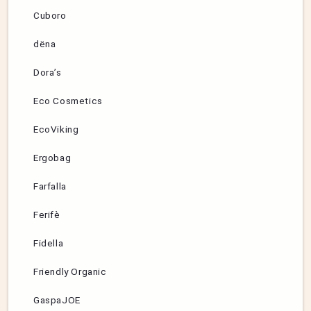
Cuboro
dëna
Dora’s
Eco Cosmetics
EcoViking
Ergobag
Farfalla
Ferifè
Fidella
Friendly Organic
GaspaJOE