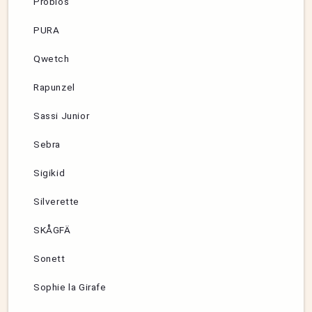
Probios
PURA
Qwetch
Rapunzel
Sassi Junior
Sebra
Sigikid
Silverette
SKÅGFÄ
Sonett
Sophie la Girafe