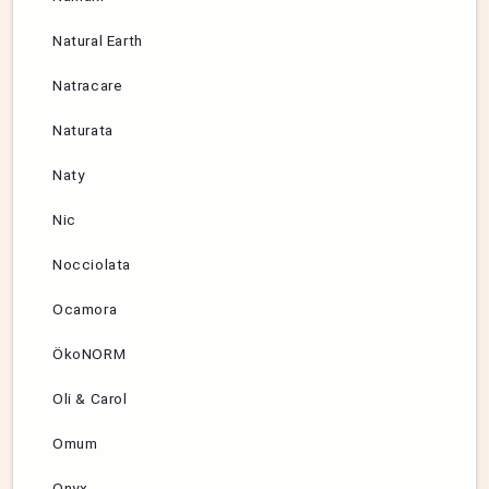
Natural Earth
Natracare
Naturata
Naty
Nic
Nocciolata
Ocamora
ÖkoNORM
Oli & Carol
Omum
Onyx