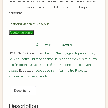
Le jeu les amène aussi à prendre conscience que le stress est
une réaction saine et utile qui est différente pour chaque
personne.
En stock (livraison en 2 à 5 jours)
Ajouter au panier
Ajouter à mes favoris
UGS :
Pla-47
Catégories :
Promo "Nettoyages de printemps"
,
Jeux éducatifs
,
Jeux de société
,
Jeux de société
,
Jeux et jouets
des émotions
,
Jeux de société
,
Promotions
,
Placote
,
Non
classé
Étiquettes :
développement
,
jeu
,
maitre
,
Placote
,
socioaffectif
,
stress
,
zenda
Description
Description