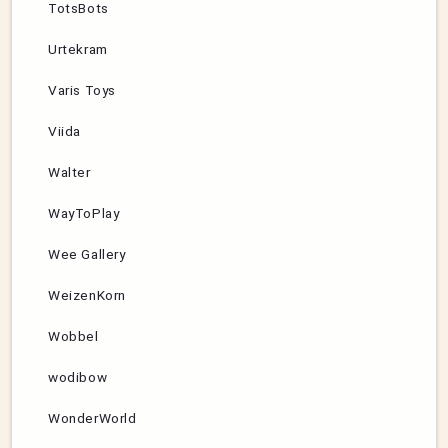
TotsBots
Urtekram
Varis Toys
Viida
Walter
WayToPlay
Wee Gallery
WeizenKorn
Wobbel
wodibow
WonderWorld