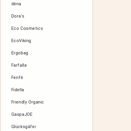
dëna
Dora’s
Eco Cosmetics
EcoViking
Ergobag
Farfalla
Ferifè
Fidella
Friendly Organic
GaspaJOE
Glücksgäfer