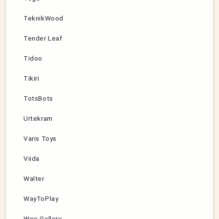
TeknikWood
Tender Leaf
Tidoo
Tikiri
TotsBots
Urtekram
Varis Toys
Viida
Walter
WayToPlay
Wee Gallery