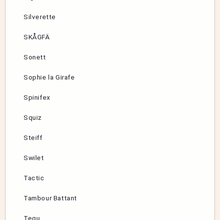
Silverette
SKÅGFÄ
Sonett
Sophie la Girafe
Spinifex
Squiz
Steiff
Swilet
Tactic
Tambour Battant
Tegu