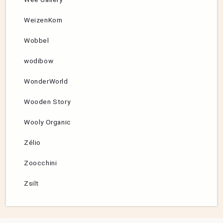
WeizenKorn
Wobbel
wodibow
WonderWorld
Wooden Story
Wooly Organic
Zélio
Zoocchini
Zsilt