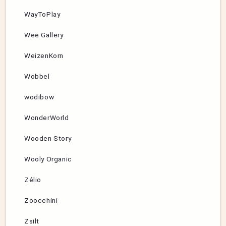
WayToPlay
Wee Gallery
WeizenKorn
Wobbel
wodibow
WonderWorld
Wooden Story
Wooly Organic
Zélio
Zoocchini
Zsilt