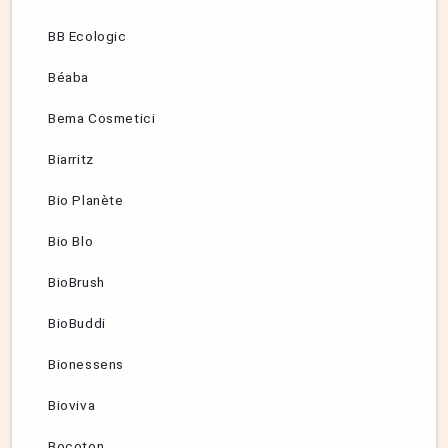
BB Ecologic
Béaba
Bema Cosmetici
Biarritz
Bio Planète
Bio Blo
BioBrush
BioBuddi
Bionessens
Bioviva
Bocoton