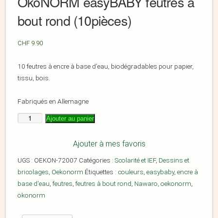
ÖkoNORM easyBABY feutres à
bout rond (10pièces)
CHF
9.90
10 feutres à encre à base d’eau, biodégradables pour papier,
tissu, bois.
Fabriqués en Allemagne
Ajouter au panier
Ajouter à mes favoris
UGS :
OEKON-72007
Catégories :
Scolarité et IEF
,
Dessins et
bricolages
,
Oekonorm
Étiquettes :
couleurs
,
easybaby
,
encre à
base d'eau
,
feutres
,
feutres à bout rond
,
Nawaro
,
oekonorm
,
ökonorm