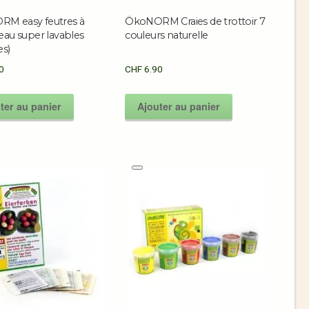
M easy feutres à
ÖkoNORM Craies de trottoir 7
eau super lavables
couleurs naturelle
es)
0
CHF
6.90
ter au panier
Ajouter au panier