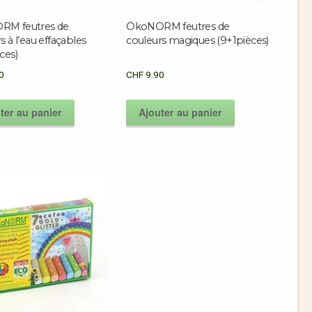
RM feutres de
ÖkoNORM feutres de
s à l’eau effaçables
couleurs magiques (9+1pièces)
ces)
0
CHF
9.90
ter au panier
Ajouter au panier