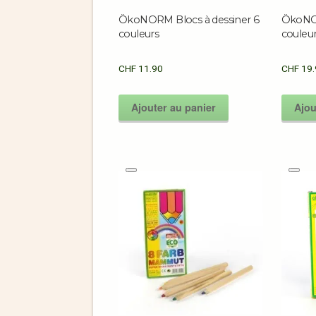
ÖkoNORM Blocs à dessiner 6
ÖkoNOR
couleurs
couleu
CHF
11.90
CHF
19.
Ajouter au panier
Ajou