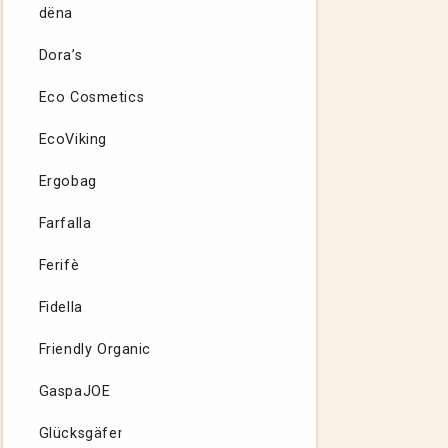
dëna
Dora’s
Eco Cosmetics
EcoViking
Ergobag
Farfalla
Ferifè
Fidella
Friendly Organic
GaspaJOE
Glücksgäfer