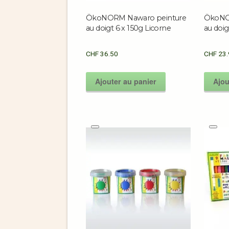
ÖkoNORM Nawaro peinture
ÖkoNO
au doigt 6 x 150g Licorne
au doig
CHF
36.50
CHF
23.
Ajouter au panier
Ajou