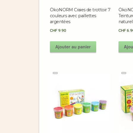
ÖkoNORM Craies de trottoir 7
ÖkoNO
couleurs avec paillettes
Teintur
argentées
naturel
CHF
9.90
CHF
6.9
Ajouter au panier
Ajou