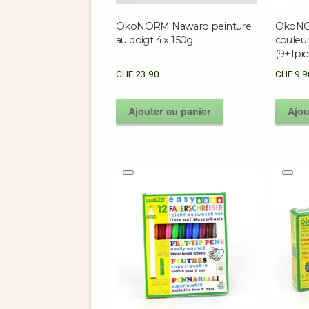
ÖkoNORM Nawaro peinture
ÖkoNO
au doigt 4 x 150g
couleur
(9+1piè
CHF
23.90
CHF
9.9
Ajouter au panier
Ajou