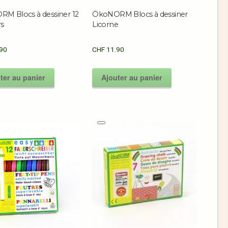
M Blocs à dessiner 12
ÖkoNORM Blocs à dessiner
rs
Licorne
90
CHF
11.90
ter au panier
Ajouter au panier