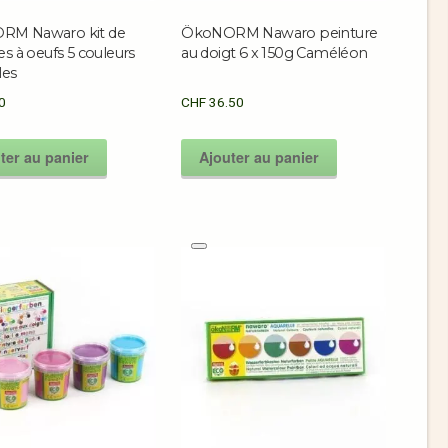
RM Nawaro kit de
ÖkoNORM Nawaro peinture
es à oeufs 5 couleurs
au doigt 6 x 150g Caméléon
les
0
CHF
36.50
ter au panier
Ajouter au panier