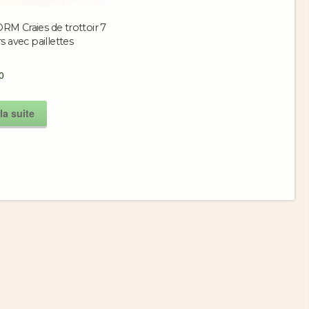
M Craies de trottoir 7
s avec paillettes
0
la suite