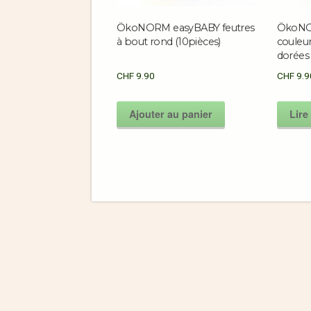
ÖkoNORM easyBABY feutres
ÖkoNOR
à bout rond (10pièces)
couleur
dorées
CHF
9.90
CHF
9.9
Ajouter au panier
Lire 