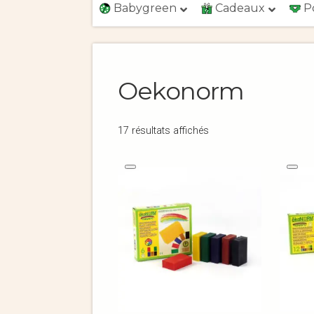
Babygreen
Cadeaux
P
Oekonorm
17 résultats affichés