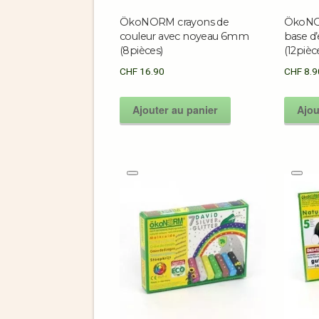
ÖkoNORM crayons de
ÖkoNOR
couleur avec noyeau 6mm
base d’
(8pièces)
(12pièc
CHF
16.90
CHF
8.9
Ajouter au panier
Ajou