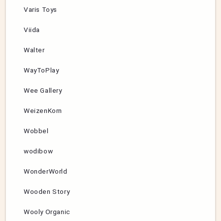
Varis Toys
Viida
Walter
WayToPlay
Wee Gallery
WeizenKorn
Wobbel
wodibow
WonderWorld
Wooden Story
Wooly Organic