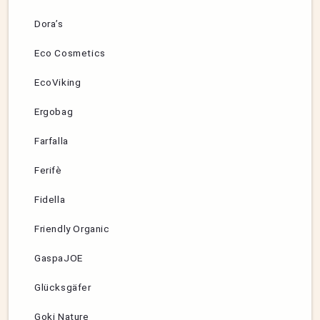
Dora’s
Eco Cosmetics
EcoViking
Ergobag
Farfalla
Ferifè
Fidella
Friendly Organic
GaspaJOE
Glücksgäfer
Goki Nature