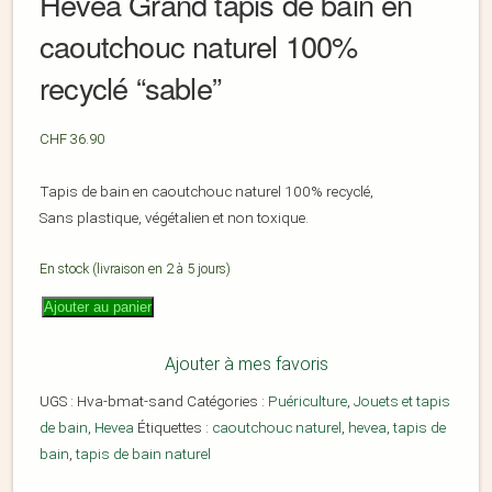
Hevea Grand tapis de bain en
caoutchouc naturel 100%
recyclé “sable”
CHF
36.90
Tapis de bain en caoutchouc naturel 100% recyclé,
Sans plastique, végétalien et non toxique.
En stock (livraison en 2 à 5 jours)
Ajouter au panier
Ajouter à mes favoris
UGS :
Hva-bmat-sand
Catégories :
Puériculture
,
Jouets et tapis
de bain
,
Hevea
Étiquettes :
caoutchouc naturel
,
hevea
,
tapis de
bain
,
tapis de bain naturel