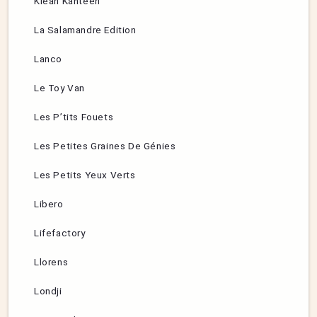
Klean Kanteen
La Salamandre Edition
Lanco
Le Toy Van
Les P’tits Fouets
Les Petites Graines De Génies
Les Petits Yeux Verts
Libero
Lifefactory
Llorens
Londji