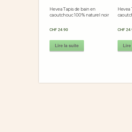
Hevea Tapis de bain en
Hevea 
caoutchouc 100% naturel noir
caoutc
CHF
24.90
CHF
24.
Lire la suite
Lire 