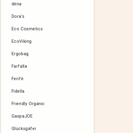
dëna
Dora’s
Eco Cosmetics
EcoViking
Ergobag
Farfalla
Ferifè
Fidella
Friendly Organic
GaspaJOE
Glücksgäfer