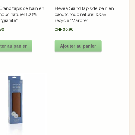
rand tapis de bain en
Hevea Grand tapis de bain en
houc naturel 100%
caoutchouc naturel 100%
 “granite”
recyclé “Marbre”
90
CHF
36.90
ter au panier
Ajouter au panier