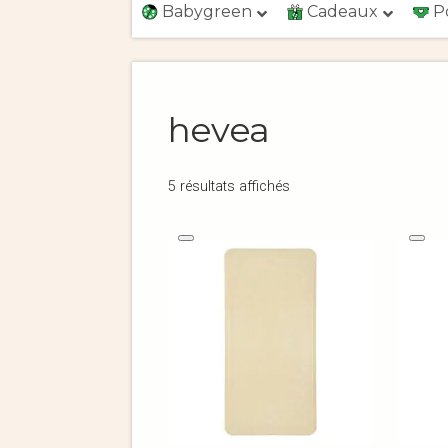
Babygreen
Cadeaux
P
hevea
5 résultats affichés