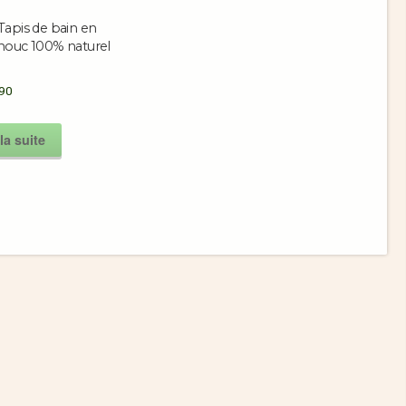
Tapis de bain en
houc 100% naturel
90
la suite