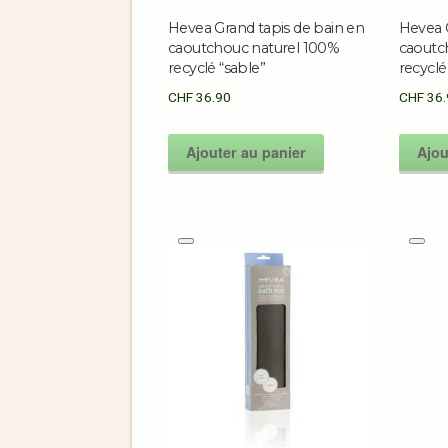
Hevea Grand tapis de bain en
Hevea G
caoutchouc naturel 100%
caoutc
recyclé “sable”
recyclé
CHF
36.90
CHF
36.
Ajouter au panier
Ajou