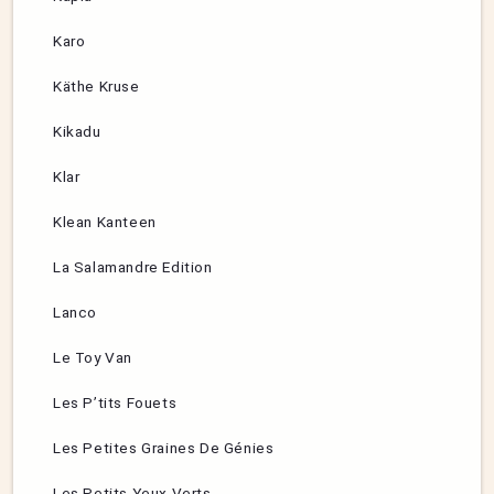
Karo
Käthe Kruse
Kikadu
Klar
Klean Kanteen
La Salamandre Edition
Lanco
Le Toy Van
Les P’tits Fouets
Les Petites Graines De Génies
Les Petits Yeux Verts