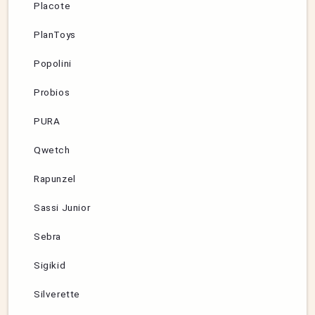
Placote
PlanToys
Popolini
Probios
PURA
Qwetch
Rapunzel
Sassi Junior
Sebra
Sigikid
Silverette