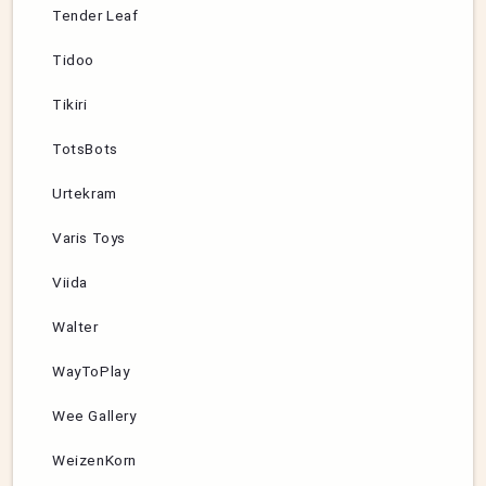
Tender Leaf
Tidoo
Tikiri
TotsBots
Urtekram
Varis Toys
Viida
Walter
WayToPlay
Wee Gallery
WeizenKorn