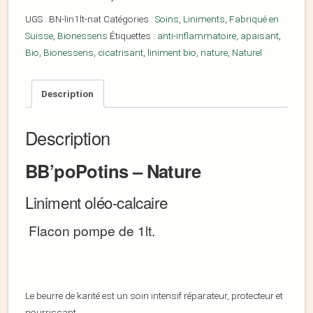
UGS :
BN-lin1lt-nat
Catégories :
Soins
,
Liniments
,
Fabriqué en
Suisse
,
Bionessens
Étiquettes :
anti-inflammatoire
,
apaisant
,
Bio
,
Bionessens
,
cicatrisant
,
liniment bio
,
nature
,
Naturel
Description
Description
BB’poPotins – Nature
Liniment oléo-calcaire
Flacon pompe de 1lt.
Le beurre de karité est un soin intensif réparateur, protecteur et
nourrissant .