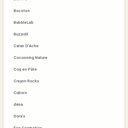
Bocoton
BubbleLab
Buzzidil
Caran D’Ache
Cocooning Nature
Coq en Pâte
Crayon Rocks
Cuboro
dëna
Dora’s
Eco Cosmetics