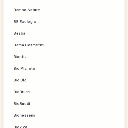
Bambo Nature
BB Ecologic
Béaba
Bema Cosmetici
Biarritz
Bio Planète
Bio Blo
BioBrush
BioBuddi
Bionessens
Bioviva