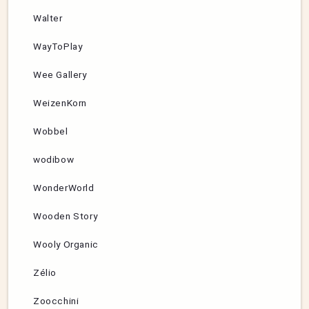
Walter
WayToPlay
Wee Gallery
WeizenKorn
Wobbel
wodibow
WonderWorld
Wooden Story
Wooly Organic
Zélio
Zoocchini