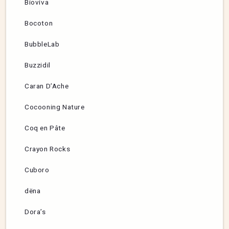
Bioviva
Bocoton
BubbleLab
Buzzidil
Caran D’Ache
Cocooning Nature
Coq en Pâte
Crayon Rocks
Cuboro
dëna
Dora’s