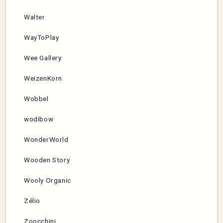
Walter
WayToPlay
Wee Gallery
WeizenKorn
Wobbel
wodibow
WonderWorld
Wooden Story
Wooly Organic
Zélio
Zoocchini