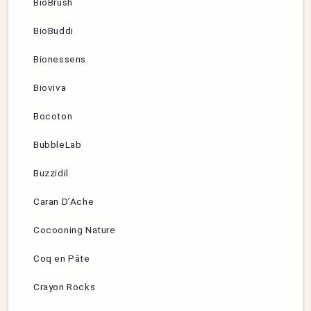
BioBrush
BioBuddi
Bionessens
Bioviva
Bocoton
BubbleLab
Buzzidil
Caran D’Ache
Cocooning Nature
Coq en Pâte
Crayon Rocks