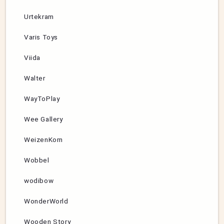
Urtekram
Varis Toys
Viida
Walter
WayToPlay
Wee Gallery
WeizenKorn
Wobbel
wodibow
WonderWorld
Wooden Story