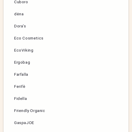
Cuboro
dëna
Dora’s
Eco Cosmetics
EcoViking
Ergobag
Farfalla
Ferifè
Fidella
Friendly Organic
GaspaJOE