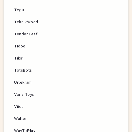
Tegu
TeknikWood
Tender Leaf
Tidoo
Tikiri
TotsBots
Urtekram
Varis Toys
Viida
Walter
WayToPlay