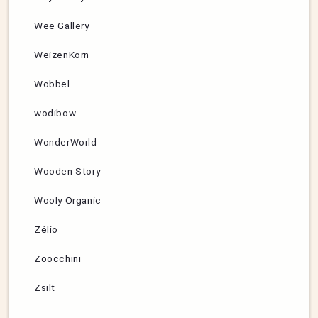
Wee Gallery
WeizenKorn
Wobbel
wodibow
WonderWorld
Wooden Story
Wooly Organic
Zélio
Zoocchini
Zsilt