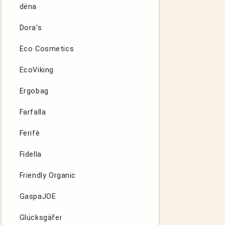
dëna
Dora’s
Eco Cosmetics
EcoViking
Ergobag
Farfalla
Ferifè
Fidella
Friendly Organic
GaspaJOE
Glücksgäfer