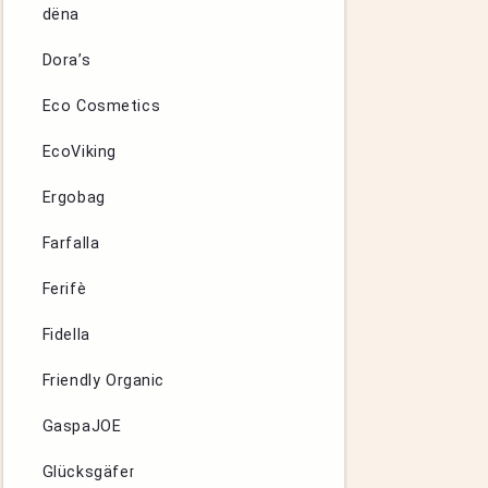
dëna
Dora’s
Eco Cosmetics
EcoViking
Ergobag
Farfalla
Ferifè
Fidella
Friendly Organic
GaspaJOE
Glücksgäfer