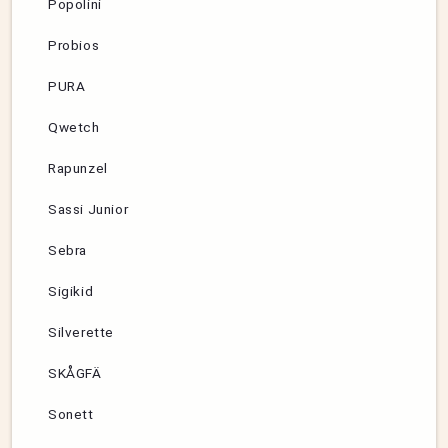
Popolini
Probios
PURA
Qwetch
Rapunzel
Sassi Junior
Sebra
Sigikid
Silverette
SKÅGFÄ
Sonett