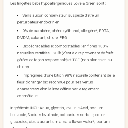
Les lingettes bébé hypoallergéniques Love & Green sont :
Sans aucun conservateur suspecté d’être un
perturbateur endocrinien
0% de parabène, phénoxyéthanol, allergène*, EDTA,
DMDM, colorant, chlore, PEG
Biodégradables et compostables : en fibres 100%
naturelles certifiées FSC® (c’est à dire provenant de forêt
gérées de façon responsable) et TCF (non blanchies au
chlore)
Imprégnées d’une lotion 98% naturelle contenant de la
fleur d’oranger bio reconnue pour ses vertus
apaisantes*Selon la liste définie par le règlement
cosmétique.
Ingrédients INCI : Aqua, glycerin, levulinic Acid, sodium
benzoate, Sodium levulinate, potassium sorbate, coco-
glucoside, citrus aurantium amara flower water*, parfum,