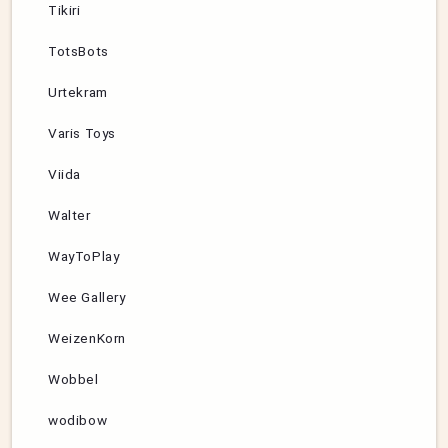
Tikiri
TotsBots
Urtekram
Varis Toys
Viida
Walter
WayToPlay
Wee Gallery
WeizenKorn
Wobbel
wodibow