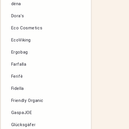
dëna
Dora’s
Eco Cosmetics
EcoViking
Ergobag
Farfalla
Ferifè
Fidella
Friendly Organic
GaspaJOE
Glücksgäfer