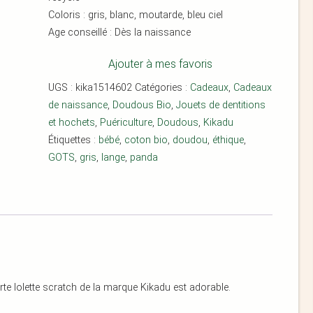
Coloris : gris, blanc, moutarde, bleu ciel
Age conseillé :
Dès la naissance
Ajouter à mes favoris
UGS :
kika1514602
Catégories :
Cadeaux
,
Cadeaux
de naissance
,
Doudous Bio
,
Jouets de dentitions
et hochets
,
Puériculture
,
Doudous
,
Kikadu
Étiquettes :
bébé
,
coton bio
,
doudou
,
éthique
,
GOTS
,
gris
,
lange
,
panda
e lolette scratch de la marque Kikadu est adorable.