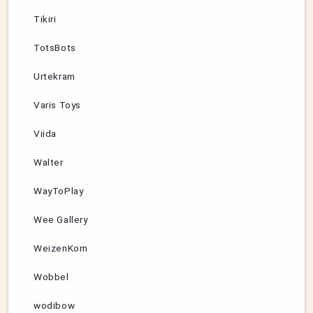
Tikiri
TotsBots
Urtekram
Varis Toys
Viida
Walter
WayToPlay
Wee Gallery
WeizenKorn
Wobbel
wodibow