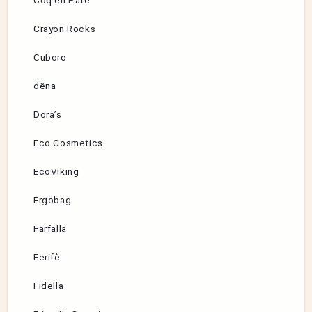
Coq en Pâte
Crayon Rocks
Cuboro
dëna
Dora’s
Eco Cosmetics
EcoViking
Ergobag
Farfalla
Ferifè
Fidella