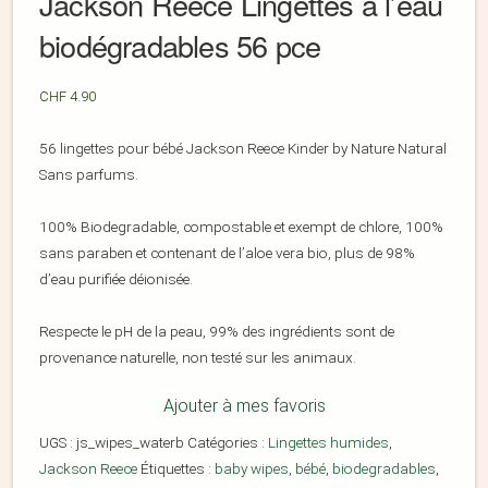
Jackson Reece Lingettes à l’eau
biodégradables 56 pce
CHF
4.90
56 lingettes pour bébé Jackson Reece Kinder by Nature Natural
Sans parfums.
100% Biodegradable, compostable et exempt de chlore, 100%
sans paraben et contenant de l’aloe vera bio, plus de 98%
d’eau purifiée déionisée.
Respecte le pH de la peau, 99% des ingrédients sont de
provenance naturelle, non testé sur les animaux.
Ajouter à mes favoris
UGS :
js_wipes_waterb
Catégories :
Lingettes humides
,
Jackson Reece
Étiquettes :
baby wipes
,
bébé
,
biodegradables
,