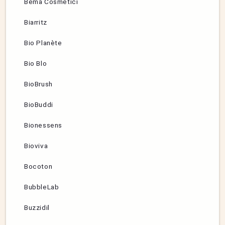
Bema Cosmetici
Biarritz
Bio Planète
Bio Blo
BioBrush
BioBuddi
Bionessens
Bioviva
Bocoton
BubbleLab
Buzzidil