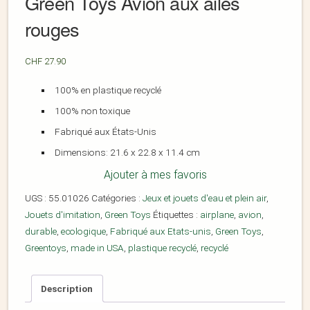
Green Toys Avion aux ailes
rouges
CHF
27.90
100% en plastique recyclé
100% non toxique
Fabriqué aux États-Unis
Dimensions:
21.6 x 22.8 x 11.4 cm
Ajouter à mes favoris
UGS :
55.01026
Catégories :
Jeux et jouets d'eau et plein air
,
Jouets d'imitation
,
Green Toys
Étiquettes :
airplane
,
avion
,
durable
,
ecologique
,
Fabriqué aux Etats-unis
,
Green Toys
,
Greentoys
,
made in USA
,
plastique recyclé
,
recyclé
Description