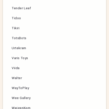
Tender Leaf
Tidoo
Tikiri
TotsBots
Urtekram
Varis Toys
Viida
Walter
WayToPlay
Wee Gallery
WeizenKorn