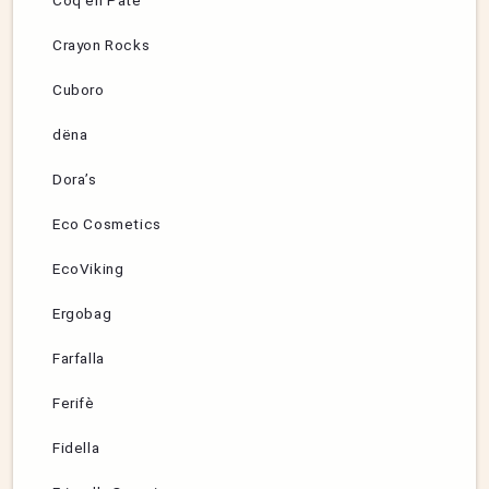
Coq en Pâte
Crayon Rocks
Cuboro
dëna
Dora’s
Eco Cosmetics
EcoViking
Ergobag
Farfalla
Ferifè
Fidella