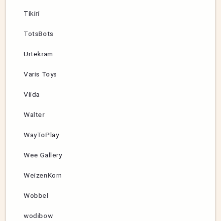
Tikiri
TotsBots
Urtekram
Varis Toys
Viida
Walter
WayToPlay
Wee Gallery
WeizenKorn
Wobbel
wodibow