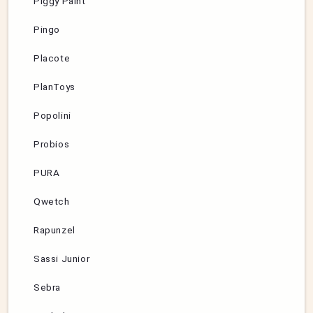
Piggy Paint
Pingo
Placote
PlanToys
Popolini
Probios
PURA
Qwetch
Rapunzel
Sassi Junior
Sebra