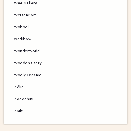
Wee Gallery
WeizenKorn
Wobbel
wodibow
WonderWorld
Wooden Story
Wooly Organic
Zélio
Zoocchini
Zsilt