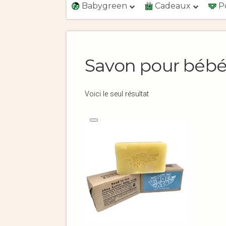
Babygreen
Cadeaux
P
Savon pour béb
Voici le seul résultat