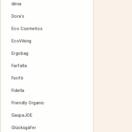
dëna
Dora’s
Eco Cosmetics
EcoViking
Ergobag
Farfalla
Ferifè
Fidella
Friendly Organic
GaspaJOE
Glücksgäfer