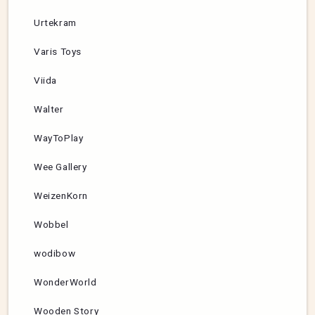
Urtekram
Varis Toys
Viida
Walter
WayToPlay
Wee Gallery
WeizenKorn
Wobbel
wodibow
WonderWorld
Wooden Story