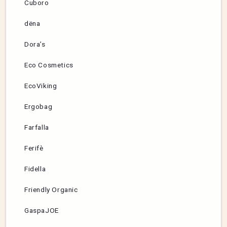
Cuboro
dëna
Dora’s
Eco Cosmetics
EcoViking
Ergobag
Farfalla
Ferifè
Fidella
Friendly Organic
GaspaJOE