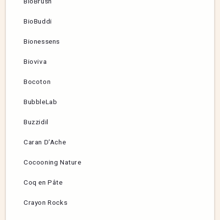
BioBrush
BioBuddi
Bionessens
Bioviva
Bocoton
BubbleLab
Buzzidil
Caran D’Ache
Cocooning Nature
Coq en Pâte
Crayon Rocks