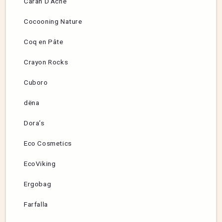
Caran D’Ache
Cocooning Nature
Coq en Pâte
Crayon Rocks
Cuboro
dëna
Dora’s
Eco Cosmetics
EcoViking
Ergobag
Farfalla