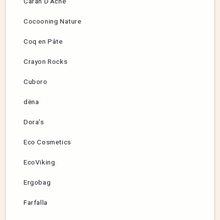
Caran D’Ache
Cocooning Nature
Coq en Pâte
Crayon Rocks
Cuboro
dëna
Dora’s
Eco Cosmetics
EcoViking
Ergobag
Farfalla