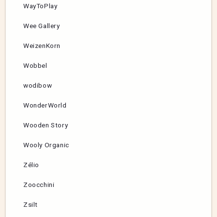
WayToPlay
Wee Gallery
WeizenKorn
Wobbel
wodibow
WonderWorld
Wooden Story
Wooly Organic
Zélio
Zoocchini
Zsilt