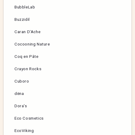
BubbleLab
Buzzidil
Caran D’Ache
Cocooning Nature
Coq en Pâte
Crayon Rocks
Cuboro
dëna
Dora’s
Eco Cosmetics
EcoViking