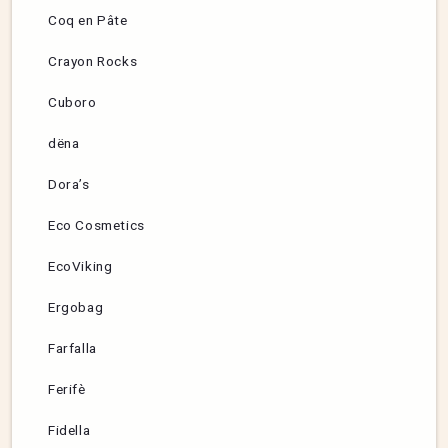
Coq en Pâte
Crayon Rocks
Cuboro
dëna
Dora’s
Eco Cosmetics
EcoViking
Ergobag
Farfalla
Ferifè
Fidella