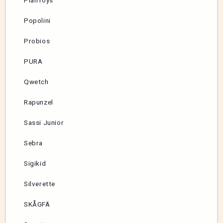
PlanToys
Popolini
Probios
PURA
Qwetch
Rapunzel
Sassi Junior
Sebra
Sigikid
Silverette
SKÅGFÄ